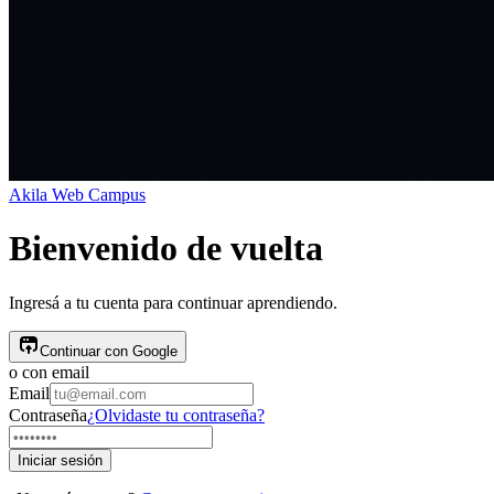
Akila
Web Campus
Bienvenido de vuelta
Ingresá a tu cuenta para continuar aprendiendo.
Continuar con Google
o con email
Email
Contraseña
¿Olvidaste tu contraseña?
Iniciar sesión