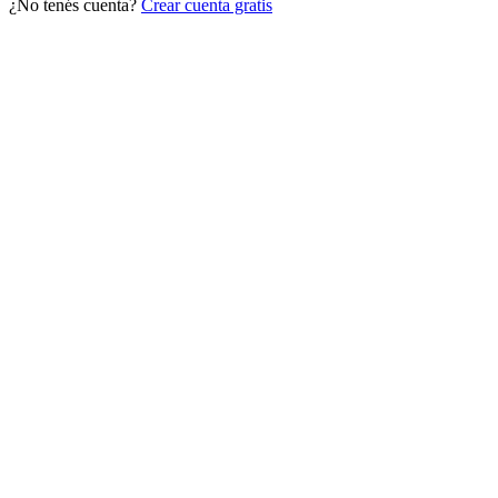
¿No tenés cuenta?
Crear cuenta gratis