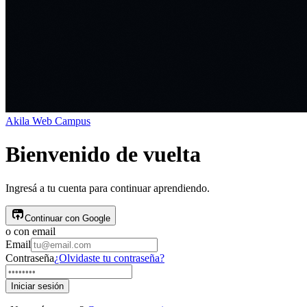
Akila
Web Campus
Bienvenido de vuelta
Ingresá a tu cuenta para continuar aprendiendo.
Continuar con Google
o con email
Email
Contraseña
¿Olvidaste tu contraseña?
Iniciar sesión